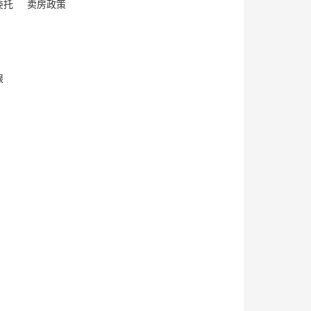
委托
卖房政策
限