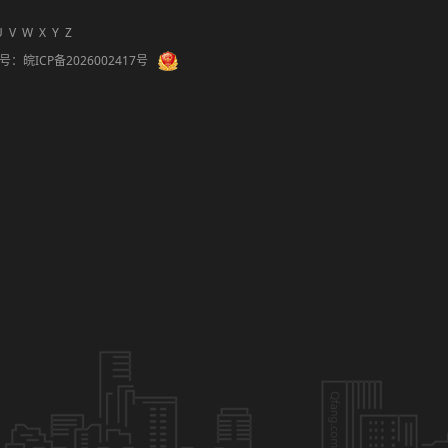
U
V
W
X
Y
Z
备案号：
皖ICP备2026002417号