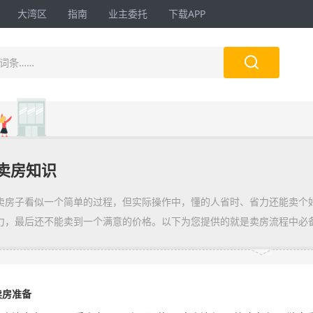
大湾区
指南
业主委托
下载APP

词条……
卖房知识
卖房子看似一个简单的过程，但实际操作中，懂的人省时、省力还能卖个
力，最后还不能卖到一个满意的价格。以下为您提供的就是卖房流程中必
卖房准备