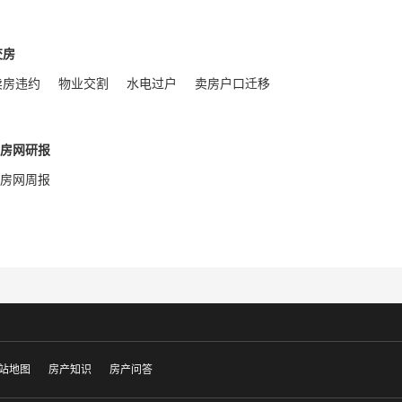
交房
卖房违约
物业交割
水电过户
卖房户口迁移
Q房网研报
Q房网周报
站地图
房产知识
房产问答