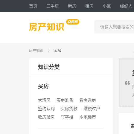
首页
二手房
新房
租房
小区
经纪人
请输入您要搜索的
房产知识
卖房
知识分类
买房
大湾区
买房准备
看房选房
签约认购
买房贷款
缴税过户
收房验房
写字楼
本地楼市