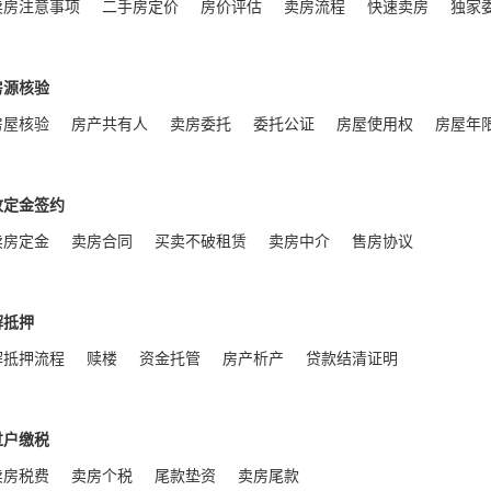
卖房注意事项
二手房定价
房价评估
卖房流程
快速卖房
独家
房源核验
房屋核验
房产共有人
卖房委托
委托公证
房屋使用权
房屋年
收定金签约
卖房定金
卖房合同
买卖不破租赁
卖房中介
售房协议
解抵押
解抵押流程
赎楼
资金托管
房产析产
贷款结清证明
过户缴税
卖房税费
卖房个税
尾款垫资
卖房尾款