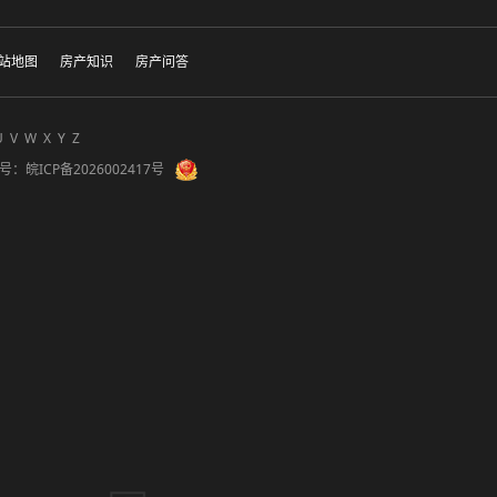
站地图
房产知识
房产问答
U
V
W
X
Y
Z
备案号：
皖ICP备2026002417号