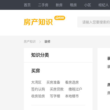
首页
二手房
新房
租房
小区
经纪人
请输入您要搜索的
房产知识
装修
知识分类
买房
大湾区
买房准备
看房选房
签约认购
买房贷款
缴税过户
收房验房
写字楼
本地楼市