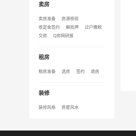
卖房
卖房准备
房源核验
收定金签约
解抵押
过户缴税
交房
Q房网研报
租房
租房准备
选房
签约
退房
装修
装修风格
房屋风水