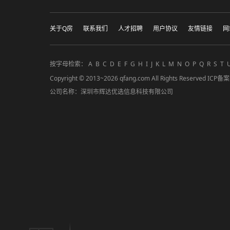
关于Q房
联系我们
人才招聘
用户协议
友情链接
网
按字母检索：
A
B
C
D
E
F
G
H
I
J
K
L
M
N
O
P
Q
R
S
T
Copyright © 2013~2026 qfang.com All Rights Reserved ICP
公司名称：深圳市辉达优选信息科技有限公司