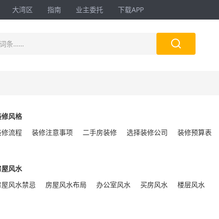
大湾区
指南
业主委托
下载APP

词条……
装修风格
装修流程
装修注意事项
二手房装修
选择装修公司
装修预算表
房屋风水
房屋风水禁忌
房屋风水布局
办公室风水
买房风水
楼层风水