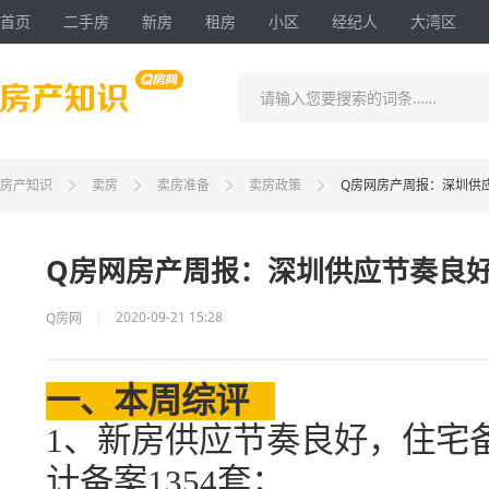
首页
二手房
新房
租房
小区
经纪人
大湾区
请输入您要搜索的词条……
房产知识
卖房
卖房准备
卖房政策
Q房网房产周报：深圳供
Q房网房产周报：深圳供应节奏良
2020-09-21 15:28
Q房网
一、本周综评
1、新
房
供应
节奏良好，
住宅
计备案
1354
套；