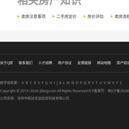
相关房产知识
卖房注意事项
二手房定价
房价评估
卖房流
关于Q房
联系我们
人才招聘
用户协议
友情链接
网站地图
房产知
按字母检索：
A
B
C
D
E
F
G
H
I
J
K
L
M
N
O
P
Q
R
S
T
U
V
W
X
Y
Z
Copyright © 2013~2026 qfang.com All Rights Reserved ICP备案号：
皖ICP备2026
公司名称：深圳市辉达优选信息科技有限公司