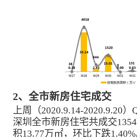
2、全市新房住宅成交
上周（
2020.9
.
14-
20
20
.
9
.
20
）
深圳全市新房住宅共
成交
1354
积
13.77
万
㎡
，
环比下跌
1.40
%