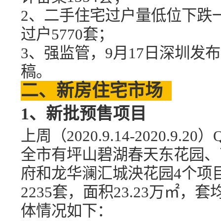
2、二手住宅过户量低位下跌
过户
5770套
；
3、强
监管，
9月17日深圳发
稿。
二、新房住宅市场
1、新批预售项目
上周（
2020.9
.
14-
20
20
.
9
.
20
）
全市有坪
山
碧湖春天东花园、
府和龙
华
澜汇城泱花园
4
个项
2235
套，面积
23.23
万㎡，套
体情况如下：