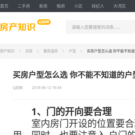
首页
二手房
新房
租房
小区
经纪人
大湾区
请输入您要搜索的词条……
房产知识
买房
看房选房
户型
买房户型怎么选 你不能不知
买房户型怎么选 你不能不知道的户
2018-06-12 16:34
Q房网
1、门的开向要合理
室内房门开设的位置要合理
用。同时，也要注意入 户门