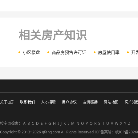
相关房产知识
小区楼盘
商品房预售许可证
房屋使用率
开
关于Q房
联系我们
人才招聘
用户协议
友情链接
网站地图
房产知
按字母检索：
A
B
C
D
E
F
G
H
I
J
K
L
M
N
O
P
Q
R
S
T
U
V
W
X
Y
Z
Copyright © 2013~2026 qfang.com All Rights Reserved ICP备案号：
皖ICP备2026