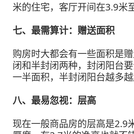
米的住宅，客厅开间在3.9米至
七、最需算计：赠送面积
购房时大都会有一些面积是赠
闭和半封闭两种，封闭阳台要
一半面积，半封闭阳台越多
八、最易忽视：层高
现在一般商品房的层高是2.