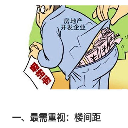
一、最需重视：楼间距