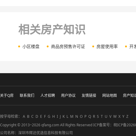
相关房产知识
小区楼盘
商品房预售许可证
房屋使用率
开
关于Q房
联系我们
人才招聘
用户协议
友情链接
网站地图
房产知
按字母检索：
A
B
C
D
E
F
G
H
I
J
K
L
M
N
O
P
Q
R
S
T
U
V
W
X
Y
Z
Copyright © 2013~2026 qfang.com All Rights Reserved ICP备案号：
皖ICP备2026
公司名称：深圳市辉达优选信息科技有限公司