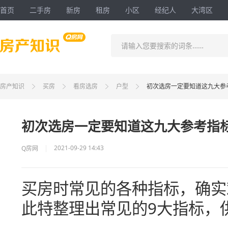
首页
二手房
新房
租房
小区
经纪人
大湾区
请输入您要搜索的词条……
房产知识
买房
看房选房
户型
初次选房一定要知道这九大参考
初次选房一定要知道这九大参考指标
2021-09-29 14:43
Q房网
买房时常见的各种指标，确实
此特整理出常见的9大指标，