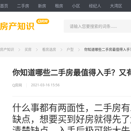
首页
二手房
新房
租房
小区
经纪人
大湾区
请输入您要搜索的词条……
房产知识
买房
看房选房
户型
你知道哪些二手房最值得入手
你知道哪些二手房最值得入手？又
2021-03-16 15:56
Q房网
什么事
都有两面性，二手房有
缺点，想要
买到好房
就得先了
清楚缺点，入手后极可能大失