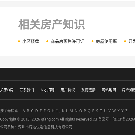
相关房产知识
小区楼盘
商品房预售许可证
房屋使用率
开
关于Q房
联系我们
人才招聘
用户协议
友情链接
网站地图
房产知
按字母检索：
A
B
C
D
E
F
G
H
I
J
K
L
M
N
O
P
Q
R
S
T
U
V
W
X
Y
Z
Copyright © 2013~2026 qfang.com All Rights Reserved ICP备案号：
皖ICP备2026
公司名称：深圳市辉达优选信息科技有限公司