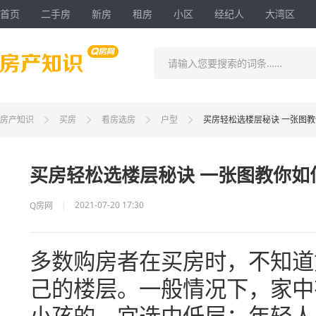
首页
二手房
新房
租房
小区
经纪人
大湾区
请输入您要搜索的词条……
房产知识
买房
看房选房
户型
买房轻松选楼层秘诀 一张图
买房轻松选楼层秘诀 一张图教你如
2021-07-20 17:30
Q房网
多数购房者在买房时，不知道
己的楼层。一般情况下，家中
小孩的，宜选中低层；年轻人