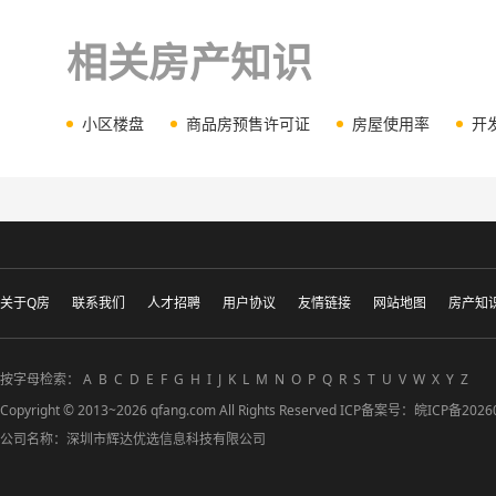
相关房产知识
小区楼盘
商品房预售许可证
房屋使用率
开
关于Q房
联系我们
人才招聘
用户协议
友情链接
网站地图
房产知
按字母检索：
A
B
C
D
E
F
G
H
I
J
K
L
M
N
O
P
Q
R
S
T
U
V
W
X
Y
Z
Copyright © 2013~2026 qfang.com All Rights Reserved ICP备案号：
皖ICP备2026
公司名称：深圳市辉达优选信息科技有限公司