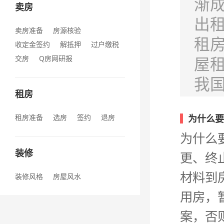
渐
卖房
出
卖房准备
房源核验
租
收定金签约
解抵押
过户缴税
屋
交房
Q房网研报
我
租房
租房准备
选房
签约
退房
为什么要
为什么
装修
更、终
材料到
装修风格
房屋风水
用房，
案，否