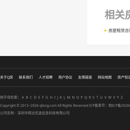
相关
房屋租赁合
关于Q房
联系我们
人才招聘
用户协议
友情链接
网站地图
房产知
按字母检索：
A
B
C
D
E
F
G
H
I
J
K
L
M
N
O
P
Q
R
S
T
U
V
W
X
Y
Z
Copyright © 2013~2026 qfang.com All Rights Reserved ICP备案号：
皖ICP备2026
公司名称：深圳市辉达优选信息科技有限公司