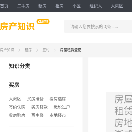
首页
二手房
新房
租房
小区
经纪人
大湾区
请输入您要搜索的词条……
房产知识
租房
签约
房屋租赁登记
知识分类
买房
房
大湾区
买房准备
看房选房
签约认购
买房贷款
缴税过户
租
收房验房
写字楼
本地楼市
房