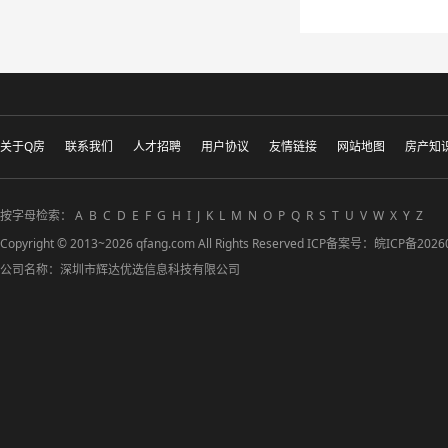
关于Q房
联系我们
人才招聘
用户协议
友情链接
网站地图
房产知
按字母检索：
A
B
C
D
E
F
G
H
I
J
K
L
M
N
O
P
Q
R
S
T
U
V
W
X
Y
Z
Copyright © 2013~2026 qfang.com All Rights Reserved ICP备案号：
皖ICP备2026
公司名称：深圳市辉达优选信息科技有限公司