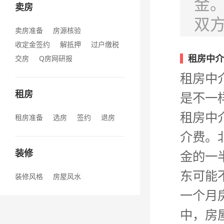
金
卖房
双方
卖房准备
房源核验
收定金签约
解抵押
过户缴税
租房中介
交房
Q房网研报
租房中
租房
是不一
租房中
租房准备
选房
签约
退房
介费。
装修
金的一
东可能
装修风格
房屋风水
一个月
中，房