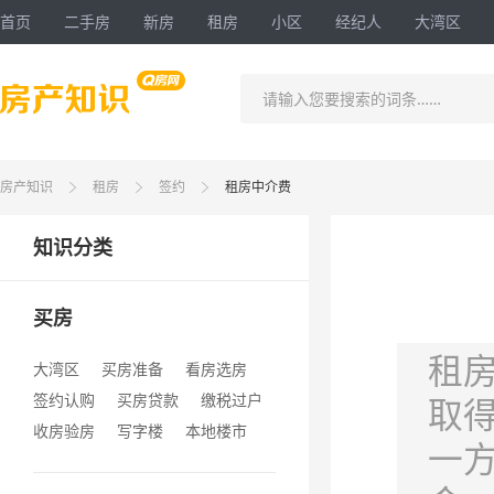
首页
二手房
新房
租房
小区
经纪人
大湾区
请输入您要搜索的词条……
房产知识
租房
签约
租房中介费
知识分类
买房
租
大湾区
买房准备
看房选房
签约认购
买房贷款
缴税过户
取
收房验房
写字楼
本地楼市
一