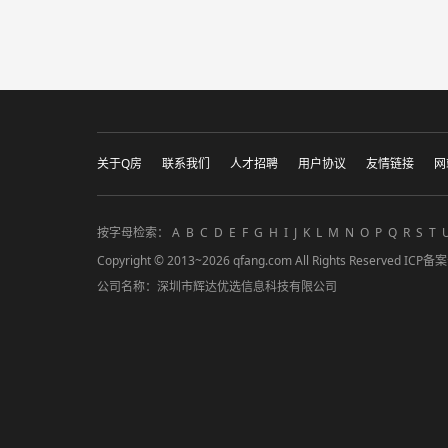
关于Q房
联系我们
人才招聘
用户协议
友情链接
网
按字母检索：
A
B
C
D
E
F
G
H
I
J
K
L
M
N
O
P
Q
R
S
T
Copyright © 2013~2026 qfang.com All Rights Reserved ICP
公司名称：深圳市辉达优选信息科技有限公司