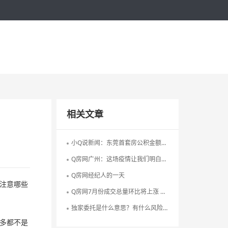
相关文章
小Q说新闻：东莞首套房公积金额度降至90万
Q房网广州：这场疫情让我们明白，选对行业 选对公司 受益一生
Q房网经纪人的一天
注意哪些
Q房网7月份成交总量环比将上涨 新房增长明显
独家委托是什么意思？有什么风险吗？
多都不是