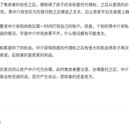
售房者的信任之后，便取得了房子的全权委托代理权，之后以更高的价
的情形，黑中介收到买方的首付款之后便逃之夭夭，后让卖家平白无故惹上
求中介收到房款后第一时间打到自己的账户。但是，个别的黑中介却私
逃的情况，毕竟中介市场良莠不齐，什么情况都有可能发生。
客提供了的机会。中介获得房屋的代理权之后有很大的机会将房子再次
承诺，后损害的是卖家的利益。
卖合同让房产中介代为办理，此时售房者要注意，办理委托之后，中介
易没有完成的话，双方产生诉讼，受损害的还是卖方。
掉