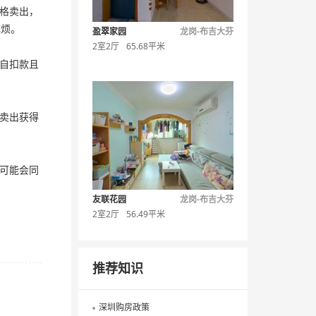
格卖出，
麻烦。
盈翠家园
龙岗-布吉大芬
2室2厅
65.68平米
自扣款且
卖出获得
可能会同
友联花园
龙岗-布吉大芬
2室2厅
56.49平米
推荐知识
深圳购房政策