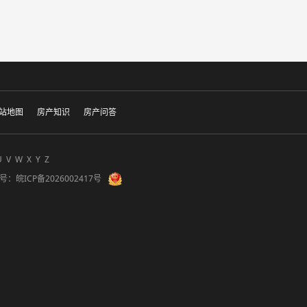
站地图
房产知识
房产问答
U
V
W
X
Y
Z
备案号：
皖ICP备2026002417号