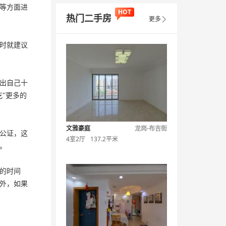
等方面进
HOT
热门二手房
更多

时就建议
出自己十
”更多的
文雅豪庭
龙岗-布吉街
公证，这
4室2厅
137.2平米
。
的时间
外，如果