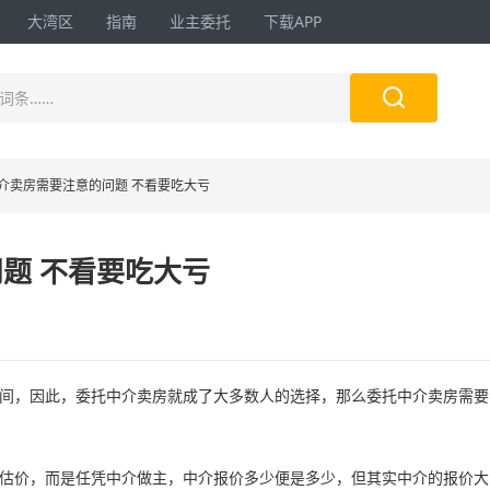
大湾区
指南
业主委托
下载APP

词条……
介卖房需要注意的问题 不看要吃大亏
题 不看要吃大亏
，因此，委托中介卖房就成了大多数人的选择，那么委托中介卖房需要
价，而是任凭中介做主，中介报价多少便是多少，但其实中介的报价大