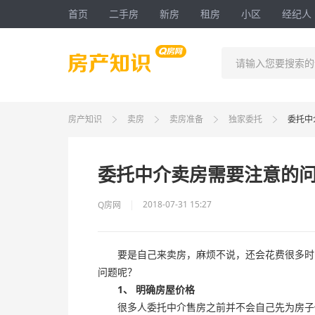
首页
二手房
新房
租房
小区
经纪人
请输入您要搜索的
房产知识
卖房
卖房准备
独家委托
委托中
委托中介卖房需要注意的问
2018-07-31 15:27
Q房网
要是自己来卖房，麻烦不说，还会花费很多时间
问题呢？
1
、
明确房屋价格
很多人委托中介售房之前并不会自己先为房子估