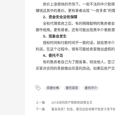
房价上涨很快的市场下，一些不法的中介取得了
赚钱这其中的差价。更有甚者出现
“一房多卖”
2
、资金安全没有保障
全权代理卖房之后，有的稍微聪明的售房者会要
挪作他用。更有甚者，还有可能出现黑中介卷款潜
3
、现象会发生
授权时间和付款时间不一致的话，就给黑中介和
利润，在这个过程中，很有可能给卖家做出虚假的
4
、委托不当
有的售房者自己为了图省事，轻信他人，签订买
买家对合同的条款做出任意的改动。如果后房产交
房屋价格
委托卖房
委托中介
上一篇
2018深圳房产限售新政策全文
下一篇
着急卖房？别急，看完这些攻略不愁房子卖不