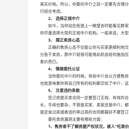
真实价格。所以，你委托中介之前一定要先合理分
行综合考虑。
2
、
选择正规中介
如今，当你站在街道上一眼望去时能看见数家中
你尽量选择大型的正规中介机构。一般来说，大型
3
、
摆正卖房心态
正确的售房心态不仅能让你与买家更顺利地交易
分急于卖房，那中介就很可能借此机会给你施加压
差价而已。
4
、
慎做委托公证
当你委托中介的时候，有些中介会以方便售房的
也就意味着你将自己所有的权利都交给了中介，这
5
、
注意违约条款
签订房屋买卖合同一定要签订正规、有效的合同
长，手续也繁杂，不管是买家、卖家还是中介，都
是定金过高或者违约率过高的合同都最好不要签订
委托卖房漏洞主要有哪些方面：
1
、售房者不了解房屋产权状况，被人“吃差价