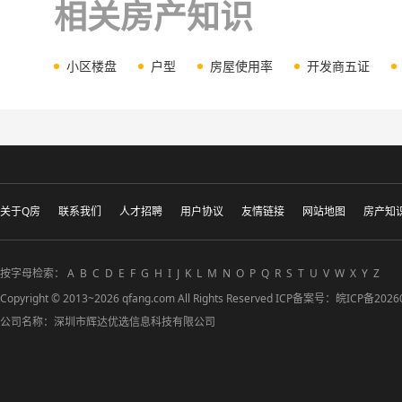
相关房产知识
小区楼盘
户型
房屋使用率
开发商五证
关于Q房
联系我们
人才招聘
用户协议
友情链接
网站地图
房产知
按字母检索：
A
B
C
D
E
F
G
H
I
J
K
L
M
N
O
P
Q
R
S
T
U
V
W
X
Y
Z
Copyright © 2013~2026 qfang.com All Rights Reserved ICP备案号：
皖ICP备2026
公司名称：深圳市辉达优选信息科技有限公司