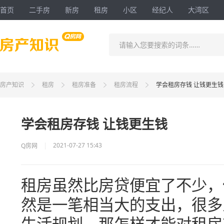
首页
二手房
新房
租房
小区
经纪人
大湾区
请输入您要搜索的词条……
房产知识
租房
租房准备
租房流程
学会租房存钱 让钱更生钱
学会租房存钱 让钱更生钱
2021-07-27 15:43
Q房网
租房虽然比房贷便宜了不少，
然是一笔相当大的支出，很多
生活规划。那怎样才能对租