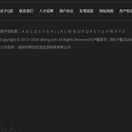
关于Q房
联系我们
人才招聘
用户协议
友情链接
网站地图
房产知
按字母检索：
A
B
C
D
E
F
G
H
I
J
K
L
M
N
O
P
Q
R
S
T
U
V
W
X
Y
Z
Copyright © 2013~2026 qfang.com All Rights Reserved ICP备案号：
皖ICP备2026
公司名称：深圳市辉达优选信息科技有限公司