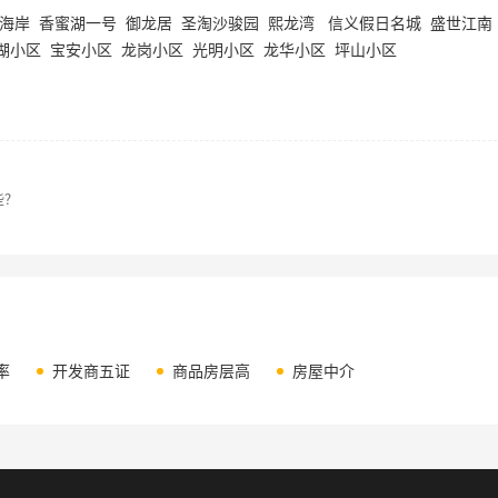
海
岸
香蜜湖一号
御龙居
圣淘沙
骏园
熙龙湾
信义假日名城
盛世江南
湖小区
宝安小区
龙岗小区
光明小区
龙华小区
坪山小区
些？
率
开发商五证
商品房层高
房屋中介