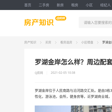
首页
二手房
新房
租房
小区
经纪人
请输入您要搜索的
房产知识
买房
看房选房
小区楼盘
罗湖金
罗湖金岸怎么样？周边配
2021-02-05 10:38
Q房网
罗湖金岸位于
人民南路
与
沿河路
交汇处。是由3栋
性化，游泳池，会所，健身房等，近罗湖商业城，