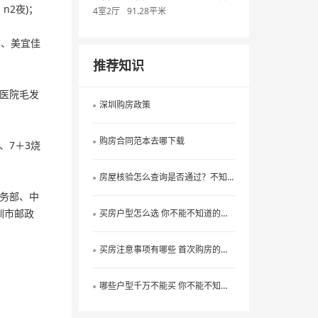
; n2夜)；
4室2厅
91.28平米
市、美宜佳
推荐知识
医院毛发
深圳购房政策
购房合同范本去哪下载
、7＋3烧
房屋核验怎么查询是否通过？不知道的看过来
务部、中
圳市邮政
买房户型怎么选 你不能不知道的户型选择技巧
买房注意事项有哪些 首次购房的看过来
哪些户型千万不能买 你不能不知道的选房户型禁忌