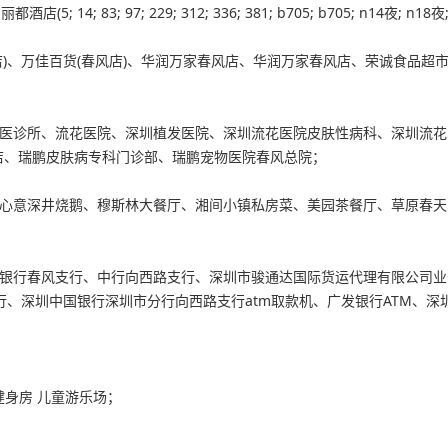
; 83; 97; 229; 312; 336; 381; b705; b705; n14夜; n18夜
)、万佳百货(春风店)、
华润万家
春风店、华润万家春风店、荣诚食品超
医诊所、流花医院、深圳植发医院、深圳流花医院皮肤性病科、深圳流花
店、瑞鹏皮肤病专科门诊部、瑞鹏宠物医院春风总院；
心意深井烧鹅、穆斯林大餐厅、湘间小镇私房菜、美园茶餐厅、草原春天
银行春风支行、中行向西路支行、深圳市骏通达国际货运代理有限公司业
行、深圳中国银行深圳市分行向西路支行atm取款机、广发银行ATM、深
 健身房 儿童游乐场；