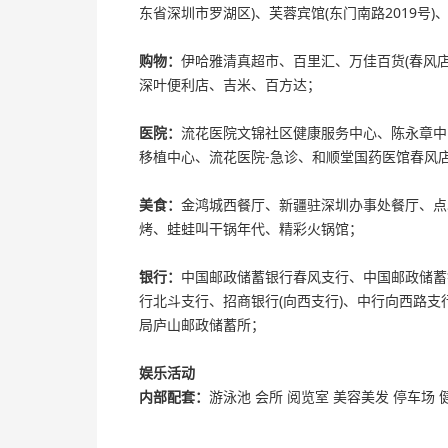
东省深圳市罗湖区)、芙蓉宾馆(东门南路2019号)、丽都酒店(5; 14
购物：
伊哈雅清真超市、百里汇、万佳百货(春风店
深叶便利店、吉米、百方达；
医院：
流花医院文锦社区健康服务中心、陈永章中
移植中心、流花医院-急诊、和顺堂国药医馆春风
美食：
金鸿城西餐厅、新疆驻深圳办事处餐厅、点
烤、蛙蛙叫干锅年代、精彩火锅馆；
银行：
中国邮政储蓄银行春风支行、中国邮政储蓄
行北斗支行、招商银行(向西支行)、中行向西路支
局庐山邮政储蓄所；
娱乐活动
内部配套：
游泳池 会所 阅览室 美容美发 停车场