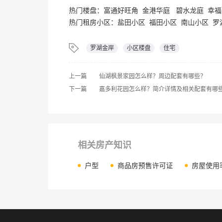
热门楼盘：
富通好旺角
金港华庭
碧水龙庭
幸
福
热门租房小区：
盐田小区
福田小区
南山小区
罗
罗湖金岸
小区楼盘
住宅
上一篇
仙湖枫景家园怎么样？周边配套有哪些？
下一篇
嘉多利花园怎么样？简介详情及相关配套有哪
相关房产知识
户型
商品房预售许可证
房屋使用