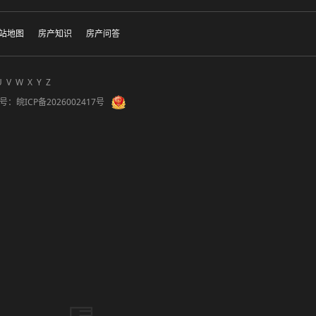
站地图
房产知识
房产问答
U
V
W
X
Y
Z
备案号：
皖ICP备2026002417号