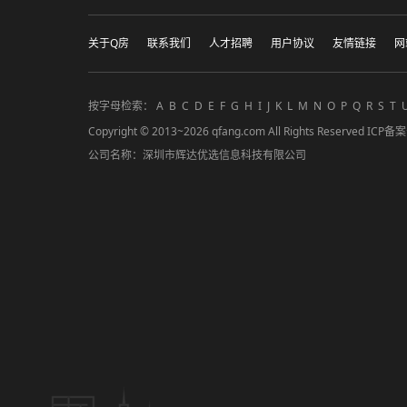
关于Q房
联系我们
人才招聘
用户协议
友情链接
网
按字母检索：
A
B
C
D
E
F
G
H
I
J
K
L
M
N
O
P
Q
R
S
T
Copyright © 2013~2026 qfang.com All Rights Reserved ICP
公司名称：深圳市辉达优选信息科技有限公司