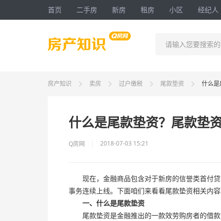
首页
二手房
新房
租房
小区
经纪人
请输入您要搜索的
房产知识
卖房
过户缴税
尾款垫资
什么是
什么是尾款垫资？尾款垫
2018-07-03 15:21
Q房网
现在，金融商品包含对于新房的信誉类首付贷及
事务连续上线。下面咱们来看看尾款垫资相关内容
一、什么是尾款垫资
尾款垫资是金融推出的一款效劳购房者的借款商