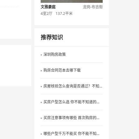
文雅豪庭
龙岗-布吉街
4室2厅
137.2平米
推荐知识
深圳购房政策
购房合同范本去哪下载
房屋核验怎么查询是否通过？不知道的看过来
买房户型怎么选 你不能不知道的户型选择技巧
买房注意事项有哪些 首次购房的看过来
哪些户型千万不能买 你不能不知道的选房户型禁忌