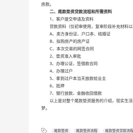
房款。
二、尾款垫资贷款流程和所需资料
1
、客户提交申请及资料
贷款资料（仅初审使用，复审阶段补充材料以
A
、卖方身份证、户口本、结婚证
B
、拟购房产的房产证
C
、本次交易的网签合同
2
、垫资准入审批
3
、办理公证、签借款合同
4
、办理过户
5
、拿到过户本当天放款给业主
6
、抵押
7
、银行放款、金融收回借款
以上是对整个尾款垫资服务的介绍，现实生活中
梦。
尾款垫资
尾款垫资流程
尾款垫资贷款流