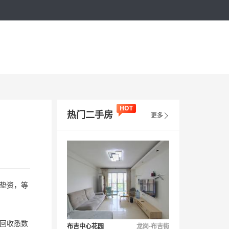
HOT
热门二手房
更多

垫资，等
回收悉数
布吉中心花园
龙岗-布吉街