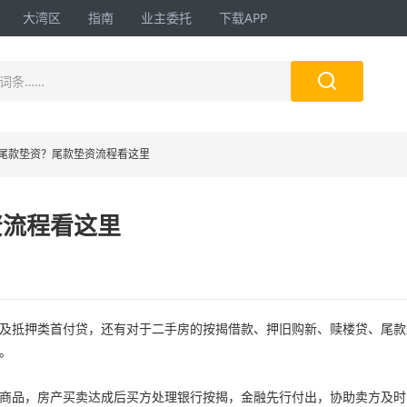
大湾区
指南
业主委托
下载APP

词条……
尾款垫资？尾款垫资流程看这里
资流程看这里
抵押类首付贷，还有对于二手房的按揭借款、押旧购新、赎楼贷、尾款
。
品，房产买卖达成后买方处理银行按揭，金融先行付出，协助卖方及时