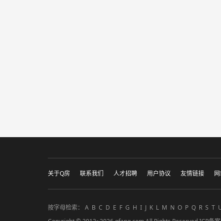
关于Q房
联系我们
人才招聘
用户协议
友情链接
网
按字母检索：
A
B
C
D
E
F
G
H
I
J
K
L
M
N
O
P
Q
R
S
T