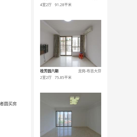
4室2厅
91.28平米
桂芳园六期
龙岗-布吉大芬
2室2厅
75.85平米
者圆买房