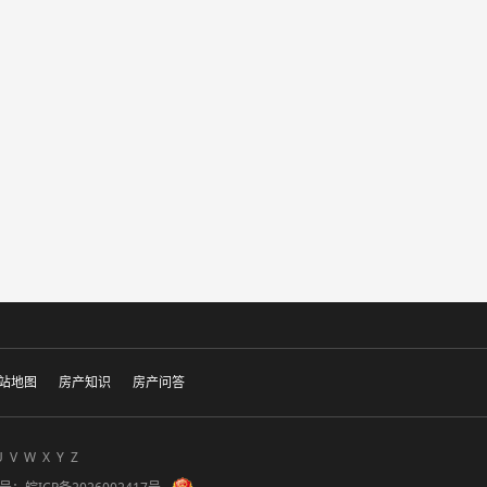
站地图
房产知识
房产问答
U
V
W
X
Y
Z