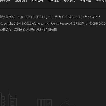
关于Q房
联系我们
人才招聘
用户协议
友情链接
网站地图
房产知
按字母检索：
A
B
C
D
E
F
G
H
I
J
K
L
M
N
O
P
Q
R
S
T
U
V
W
X
Y
Z
Copyright © 2013~2026 qfang.com All Rights Reserved ICP备案号：
皖ICP备2026
公司名称：深圳市辉达优选信息科技有限公司