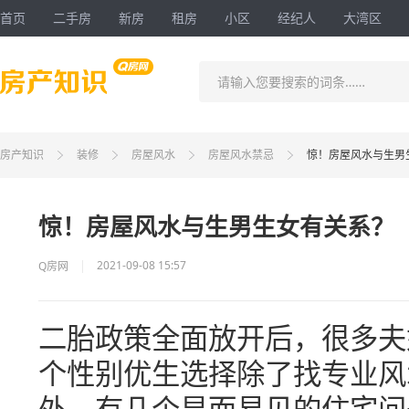
首页
二手房
新房
租房
小区
经纪人
大湾区
请输入您要搜索的词条……
房产知识
装修
房屋风水
房屋风水禁忌
惊！房屋风水与生男
惊！房屋风水与生男生女有关系？
2021-09-08 15:57
Q房网
二胎政策全面放开后，很多夫
个性别优生选择除了找专业风
外，有几个显而易见的住宅问